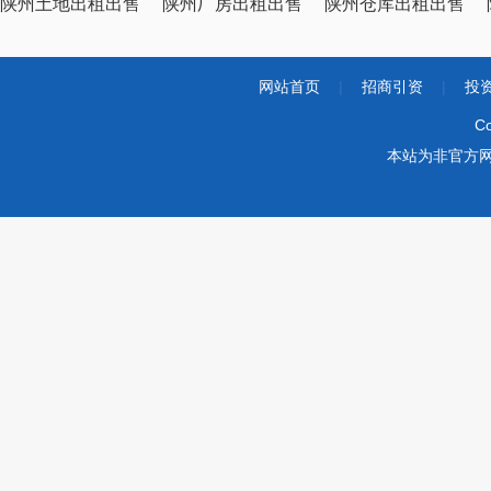
陕州土地出租出售
陕州厂房出租出售
陕州仓库出租出售
网站首页
|
招商引资
|
投
Co
本站为非官方